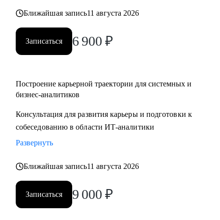
- декомпозиция системы на микросервисы
Ближайшая запись
11 августа 2026
- архитектурные паттерны
6 900
₽
Записаться
Кому могу помочь:
• Системным аналитикам
• Бизнес-аналитикам
Построение карьерной траектории для системных и
• Техническим писателям
бизнес-аналитиков
• Руководителям проектов в ИТ
Консультация для развития карьеры и подготовки к
собеседованию в области ИТ-аналитики
Развернуть
Ближайшая запись
11 августа 2026
9 000
₽
Записаться