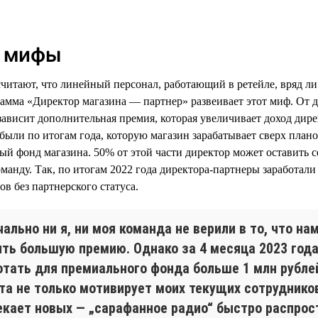
ь мифы
считают, что линейный персонал, работающий в ретейле, вряд ли
амма «Директор магазина — партнер» развеивает этот миф. От 
зависит дополнительная премия, которая увеличивает доход дире
были по итогам года, которую магазин зарабатывает сверх плано
ый фонд магазина. 50% от этой части директор может оставить с
оманду. Так, по итогам 2022 года директора-партнеры заработал
в без партнерского статуса.
ально ни я, ни моя команда не верили в то, что на
ить большую премию. Однако за 4 месяца 2023 год
отать для премиального фонда больше 1 млн рубле
та не только мотивирует моих текущих сотрудников
екает новых — „сарафанное радио“ быстро распрос