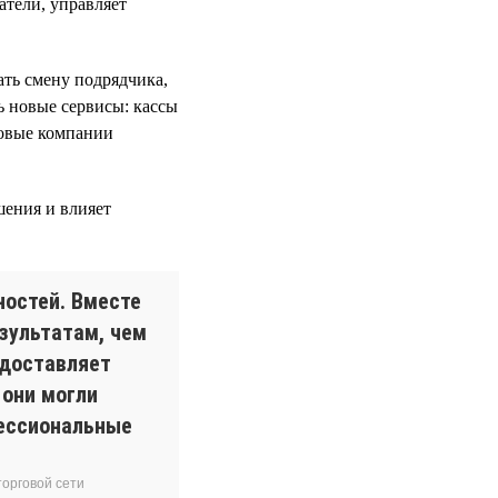
атели, управляет
ть смену подрядчика,
ь новые сервисы: кассы
говые компании
шения и влияет
ностей. Вместе
зультатам, чем
едоставляет
 они могли
фессиональные
орговой сети