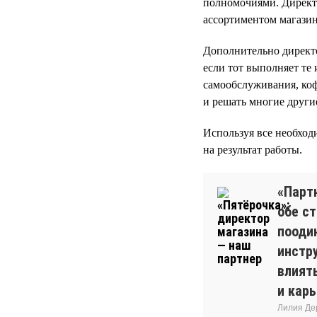
полномочиями. Директо
ассортиментом магазин
Дополнительно директо
если тот выполняет те
самообслуживания, ко
и решать многие другие
Используя все необход
на результат работы.
«Парт
обе с
пооди
инстр
влият
и кар
Лилия Де