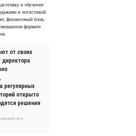
одготовку и обучение
дажами и логистикой.
нг, финансовый блок,
 смешанном формате
ов.
ют от своих
т директора
вно
,
а регулярных
иторий открыто
одятся решения
орговой сети