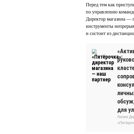
Перед тем как приступ
по управлению команд
Директор магазина — п
инструменты непрерыв
и состоит из дистанцио
«Акти
руков
класт
сопро
консу
личны
обсуж
для у
Лилия Де
«Пятёроч