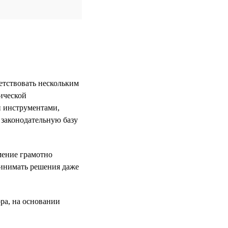
етствовать нескольким
ической
и инструментами,
 законодательную базу
мение грамотно
ринимать решения даже
ра, на основании