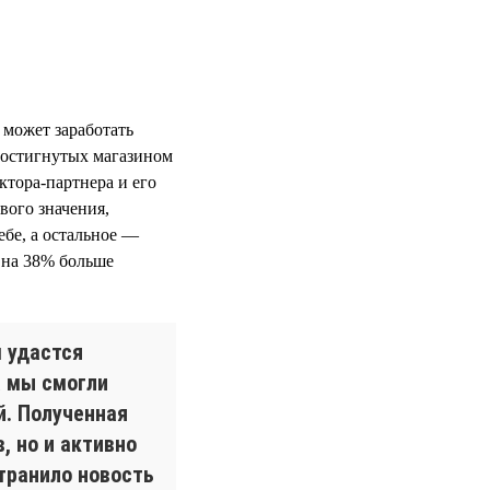
 может заработать
достигнутых магазином
ктора-партнера и его
вого значения,
ебе, а остальное —
и на 38% больше
м удастся
а мы смогли
й. Полученная
, но и активно
транило новость