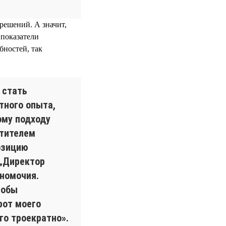
решений. А значит,
 показатели
бностей, так
 стать
тного опыта,
ому подходу
стителем
озицию
 „Директор
лномочия.
тобы
рот моего
го троекратно».