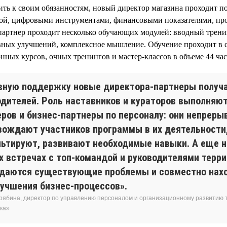
ить к своим обязанностям, новый директор магазина проходит п
ой, цифровыми инструментами, финансовыми показателями, про
артнер проходит несколько обучающих модулей: вводный трени
ных улучшений, комплексное мышление. Обучение проходит в
нных курсов, очных тренингов и мастер-классов в объеме 44 час
вную поддержку новые директора-партнеры получа
одителей. Роль наставников и кураторов выполняю
еров и бизнес-партнеры по персоналу: они непреры
вождают участников программы в их деятельности
льтируют, развивают необходимые навыки. А еще н
х встречах с топ-командой и руководителями терр
даются существующие проблемы и совместно нах
лучшения бизнес-процессов».
рябина, директор по управлению персоналом и организационному развитию т
ка»