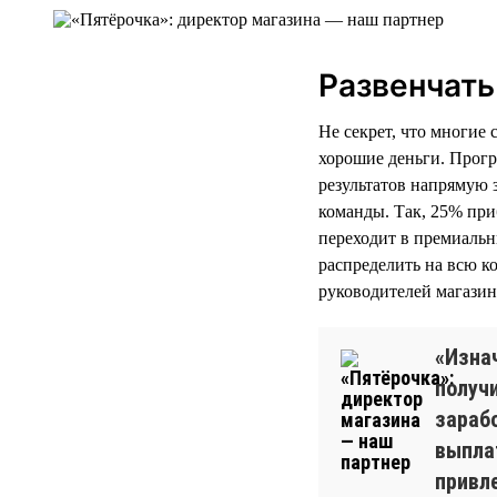
Развенчат
Не секрет, что многие 
хорошие деньги. Прогр
результатов напрямую 
команды. Так, 25% при
переходит в премиальн
распределить на всю к
руководителей магазино
«Изнач
получ
зараб
выпла
привл