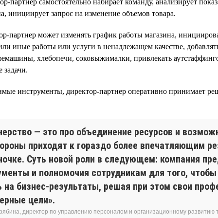
р-партнер самостоятельно набирает команду, анализирует показ
а, инициирует запрос на изменение объемов товара.
р-партнер может изменять график работы магазина, инициирова
 или иные работы или услуги в ненадлежащем качестве, добавлят
фемашины, хлебопечи, соковыжималки, привлекать аутстаффин
 задачи.
имые инструменты, директор-партнер оперативно принимает ре
нерство — это про объединение ресурсов и возмож
тороны приходят к гораздо более впечатляющим ре
ночке. Суть новой роли в следующем: компания пр
ументы и полномочия сотрудникам для того, чтобы
ь на бизнес-результаты, решая при этом свои про
ьерные цели».
рябина, директор по управлению персоналом и организационному развитию т