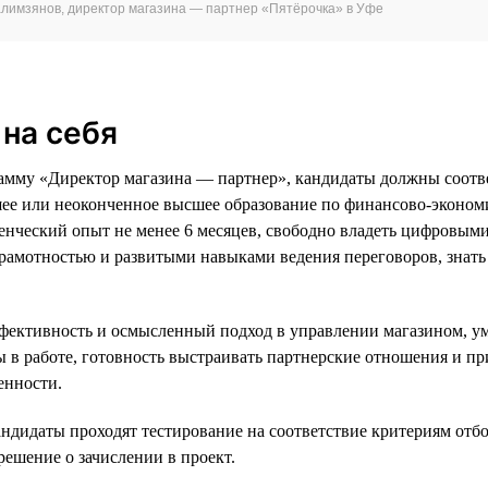
алимзянов, директор магазина — партнер «Пятёрочка» в Уфе
на себя
амму «Директор магазина — партнер», кандидаты должны соотв
шее или неоконченное высшее образование по финансово-эконом
енческий опыт не менее 6 месяцев, свободно владеть цифровым
рамотностью и развитыми навыками ведения переговоров, знать
фективность и осмысленный подход в управлении магазином, у
ы в работе, готовность выстраивать партнерские отношения и п
енности.
андидаты проходят тестирование на соответствие критериям отбо
решение о зачислении в проект.