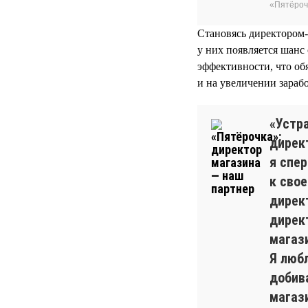
«Пятёроч
Становясь директором-
у них появляется шанс
эффективности, что об
и на увеличении зарабо
«Устра
директ
я спе
к сво
дирек
дирек
магаз
Я люб
добива
магази