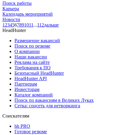
Поиск работы
Карьера
Календарь мероприятий
Новости
1
2
3
4
5
6
7
8
9
10
11
...
112
дальше
HeadHunter
Размещение вакансий
Поиск по резюме
О компании
Наши вакансии
Реклама на сайте
Требования к ПО
Безопасный HeadHunter
HeadHunter API
Партнерам
Инвесторам
Каталог компаний
Поиск по вакансиям в Великих Луках
Сетка: соцсеть для нетворкинга
Соискателям
hh PRO
Готовое резюме