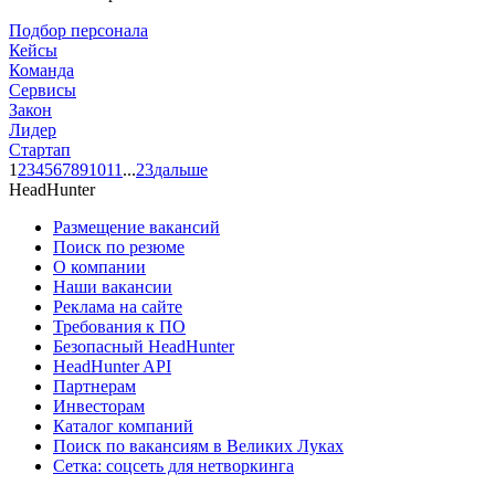
Подбор персонала
Кейсы
Команда
Сервисы
Закон
Лидер
Стартап
1
2
3
4
5
6
7
8
9
10
11
...
23
дальше
HeadHunter
Размещение вакансий
Поиск по резюме
О компании
Наши вакансии
Реклама на сайте
Требования к ПО
Безопасный HeadHunter
HeadHunter API
Партнерам
Инвесторам
Каталог компаний
Поиск по вакансиям в Великих Луках
Сетка: соцсеть для нетворкинга