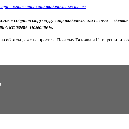
 при составлении сопроводительных писем
омогает собрать структуру сопроводительного письма — дальше
ии {Вставьте_Название}».
на об этом даже не просила. Поэтому Галочка и hh.ru решили взя
й.