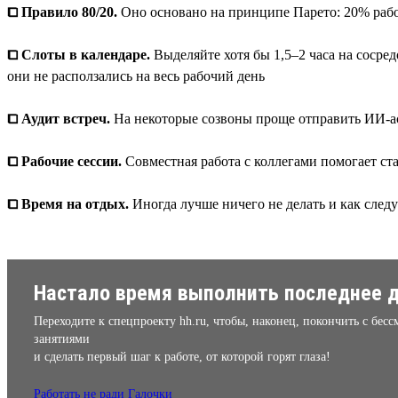
⧠ Правило 80/20.
Оно основано на принципе Парето: 20% работ
⧠ Слоты в календаре.
Выделяйте хотя бы 1,5–2 часа на сосре
они не расползались на весь рабочий день
⧠ Аудит встреч.
На некоторые созвоны проще отправить ИИ-асс
⧠ Рабочие сессии.
Совместная работа с коллегами помогает ста
⧠ Время на отдых.
Иногда лучше ничего не делать и как следу
Настало время выполнить последнее д
Переходите к спецпроекту hh.ru, чтобы, наконец, покончить с бе
занятиями
и сделать первый шаг к работе, от которой горят глаза!
Работать не ради Галочки