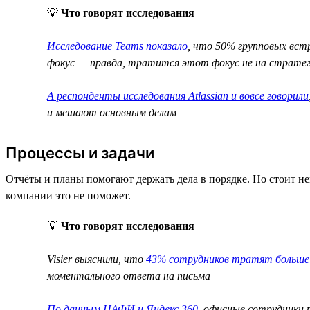
💡
Что говорят исследования
Исследование Teams показало
, что 50% групповых встр
фокус — правда, тратится этот фокус не на стратеги
А респонденты исследования Atlassian и вовсе говорили
и мешают основным делам
Процессы и задачи
Отчёты и планы помогают держать дела в порядке. Но стоит нем
компании это не поможет.
💡
Что говорят исследования
Visier выяснили, что
43% сотрудников тратят больше 
моментального ответа на письма
По данным НАФИ и Яндекс 360
, офисные сотрудники 