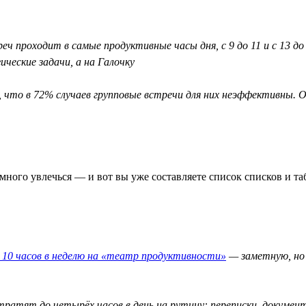
еч проходит в самые продуктивные часы дня, с 9 до 11 и с 13 д
ческие задачи, а на Галочку
, что в 72% случаев групповые встречи для них неэффективны
ного увлечься — и вот вы уже составляете список списков и таб
10 часов в неделю на «театр продуктивности»
— заметную, но 
тратят до четырёх часов в день на рутину: переписки, докумен