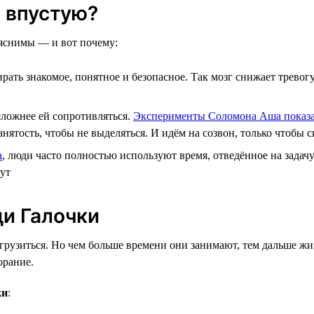
 впустую?
ъяснимы — и вот почему:
рать знакомое, понятное и безопасное. Так мозг снижает тревог
сложнее ей сопротивляться.
Эксперименты Соломона Аша показ
тость, чтобы не выделяться. И идём на созвон, только чтобы ск
а
, люди часто полностью используют время, отведённое на задачу
нут
ди Галочки
грузиться. Но чем больше времени они занимают, тем дальше жи
орание.
ки
: